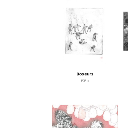
Boxeurs
€60