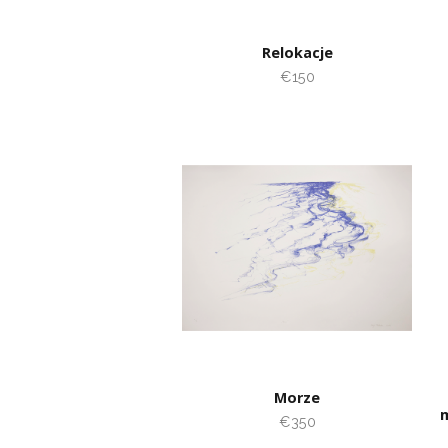
Relokacje
€150
Morze
m
€350