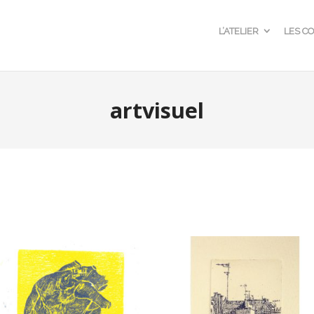
L’ATELIER
LES C
artvisuel