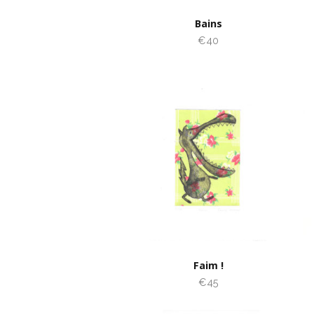
Bains
€40
Faim !
€45