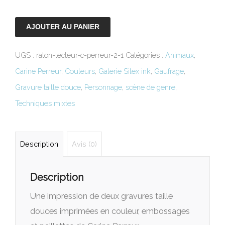
AJOUTER AU PANIER
UGS :
raton-lecteur-c-perreur-2-1
Catégories :
Animaux
,
Carine Perreur
,
Couleurs
,
Galerie Silex ink
,
Gaufrage
,
Gravure taille douce
,
Personnage
,
scène de genre
,
Techniques mixtes
Description
Avis (0)
Description
Une impression de deux gravures taille
douces imprimées en couleur, embossages