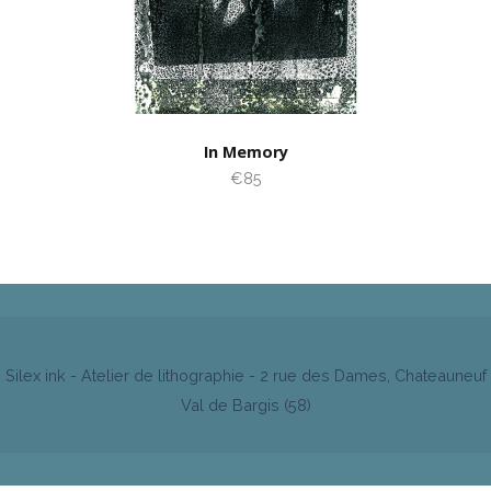
In Memory
€85
Silex ink - Atelier de lithographie - 2 rue des Dames, Chateauneuf
Val de Bargis (58)