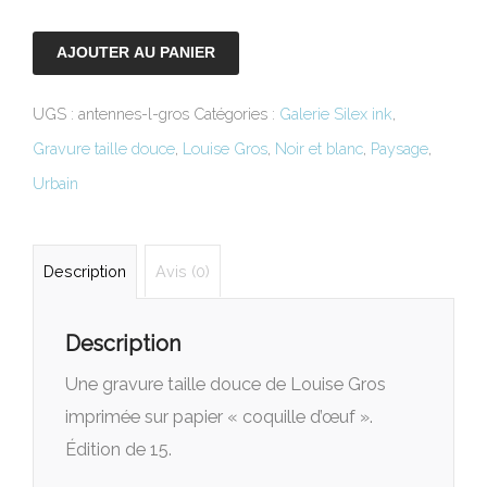
AJOUTER AU PANIER
UGS :
antennes-l-gros
Catégories :
Galerie Silex ink
,
Gravure taille douce
,
Louise Gros
,
Noir et blanc
,
Paysage
,
Urbain
Description
Avis (0)
Description
Une gravure taille douce de Louise Gros
imprimée sur papier « coquille d’œuf ».
Édition de 15.