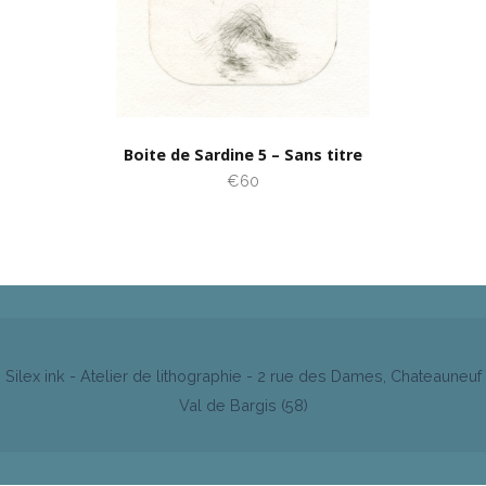
Boite de Sardine 5 – Sans titre
€60
Silex ink - Atelier de lithographie - 2 rue des Dames, Chateauneuf
Val de Bargis (58)