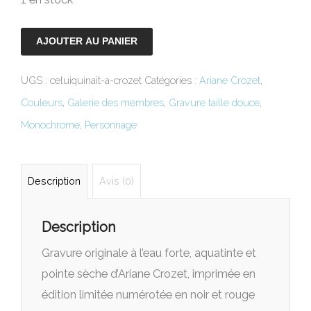
AJOUTER AU PANIER
UGS :
celuiquinait-a-crozet
Catégories :
Ariane Crozet
,
Couleurs
,
Galerie des membres
,
Gravure taille douce
,
Monochrome
,
Personnage
Description
Avis (0)
Description
Gravure originale à l’eau forte, aquatinte et
pointe sèche d’Ariane Crozet, imprimée en
édition limitée numérotée en noir et rouge