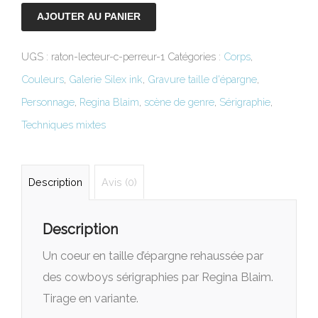
AJOUTER AU PANIER
UGS :
raton-lecteur-c-perreur-1
Catégories :
Corps
,
Couleurs
,
Galerie Silex ink
,
Gravure taille d'épargne
,
Personnage
,
Regina Blaim
,
scène de genre
,
Sérigraphie
,
Techniques mixtes
Description
Avis (0)
Description
Un coeur en taille d’épargne rehaussée par
des cowboys sérigraphies par Regina Blaim.
Tirage en variante.