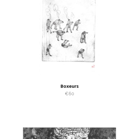
Boxeurs
€60