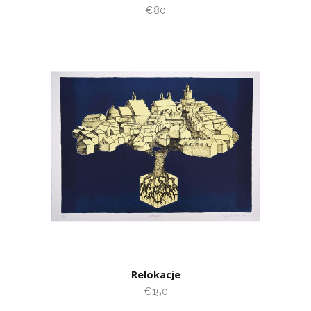
€80
Relokacje
€150