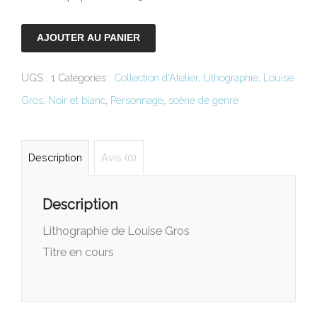
AJOUTER AU PANIER
UGS :
1
Catégories :
Collection d'Atelier
,
Lithographie
,
Louise
Gros
,
Noir et blanc
,
Personnage
,
scène de genre
Description
Avis (0)
Description
Lithographie de Louise Gros
Titre en cours