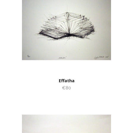
Effatha
€80