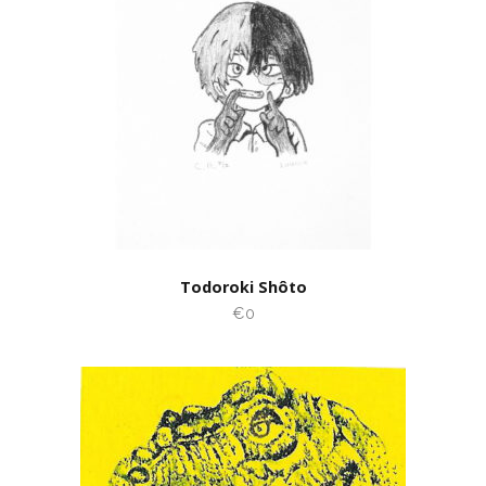
Todoroki Shôto
€0