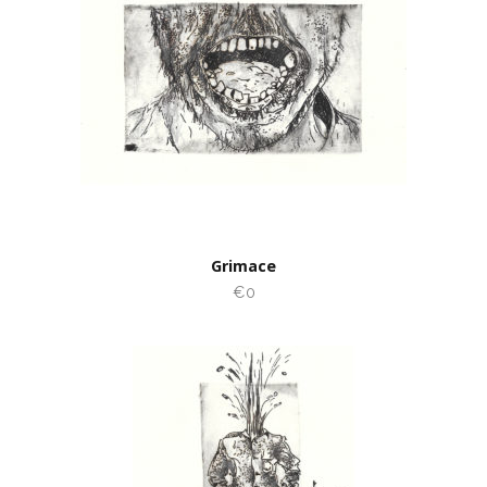
Grimace
€0