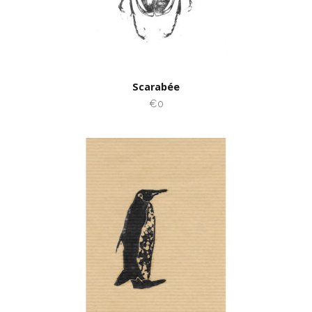
Scarabée
€0