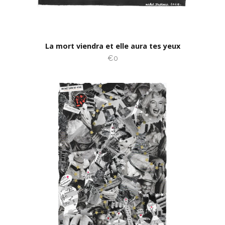
La mort viendra et elle aura tes yeux
€0