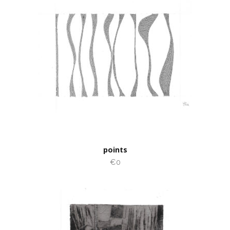
points
€0