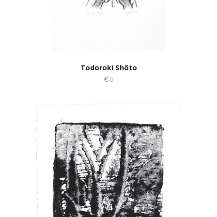
Todoroki Shôto
€0