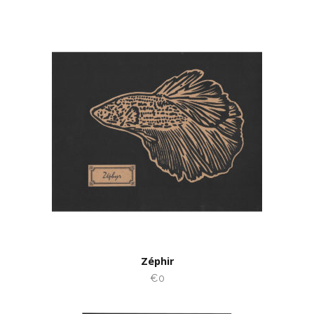
Zéphir
€0