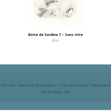
Boite de Sardine 7 – Sans titre
€60
Silex ink - Atelier de lithographie - 2 rue des Dames, Chateauneuf
Val de Bargis (58)