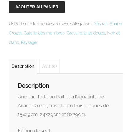
AJOUTER AU PANIER
UGS :
bruit-du-monde-a-crozet
Catégories :
Abstrait
,
Ariane
Crozet
,
Galerie des membres
,
Gravure taille douce
,
Noir et
blanc
,
Paysage
Description
Avis (0)
Description
Une eau-forte au trait et à l’aquatinte de
Ariane Crozet, travaillé en trois plaques de
15x29cm, 24x29cm et 8x29cm.
Édition de sept.