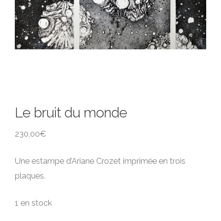
Le bruit du monde
230,00
€
Une estampe d’Ariane Crozet imprimée en trois
plaques.
1 en stock