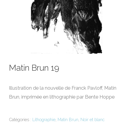
Matin Brun 19
Illustration de la nouvelle de Franck Pavloff, Matin
Brun, imprimée en lithographie par Bente Hoppe
Catégories :
Lithographie
,
Matin Brun
,
Noir et blanc