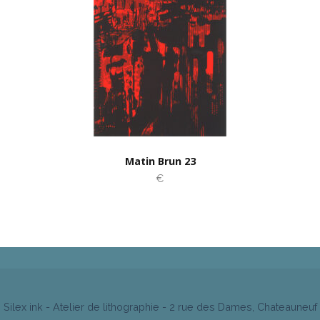
Matin Brun 23
€
Silex ink - Atelier de lithographie - 2 rue des Dames, Chateauneuf