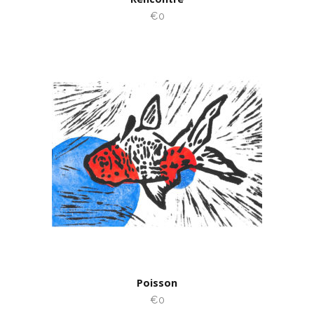
€0
Poisson
€0