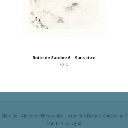
Boite de Sardine 6 – Sans titre
€60
Silex ink - Atelier de lithographie - 2 rue des Dames, Chateauneuf
Val de Bargis (58)