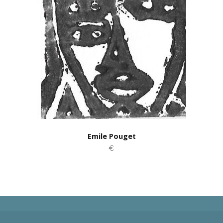
Emile Pouget
€